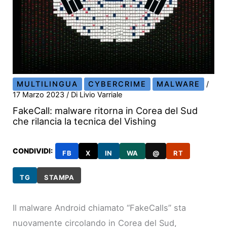
MULTILINGUA
CYBERCRIME
MALWARE
/
17 Marzo 2023
/ Di
Livio Varriale
FakeCall: malware ritorna in Corea del Sud
che rilancia la tecnica del Vishing
CONDIVIDI:
FB
X
IN
WA
@
RT
TG
STAMPA
Il malware Android chiamato “FakeCalls” sta
nuovamente circolando in Corea del Sud,