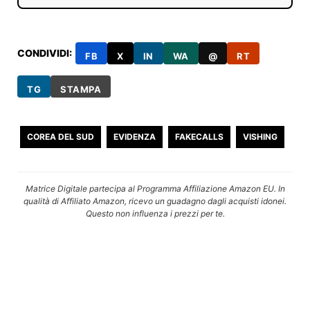
CONDIVIDI:
FB
X
IN
WA
@
RT
TG
STAMPA
COREA DEL SUD
EVIDENZA
FAKECALLS
VISHING
Matrice Digitale partecipa al Programma Affiliazione Amazon EU. In
qualità di Affiliato Amazon, ricevo un guadagno dagli acquisti idonei.
Questo non influenza i prezzi per te.