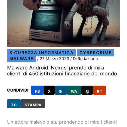
SICUREZZA INFORMATICA
CYBERCRIME
MALWARE
/
27 Marzo 2023
/ Di
Redazione
Malware Android ‘Nexus’ prende di mira
clienti di 450 istituzioni finanziarie del mondo
CONDIVIDI:
FB
X
IN
WA
@
RT
TG
STAMPA
Un attore malevolo sta prendendo di mira i clienti