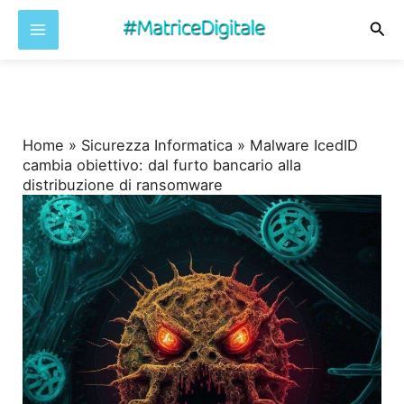
Cer
Vai
al
contenuto
Home
»
Sicurezza Informatica
»
Malware IcedID
cambia obiettivo: dal furto bancario alla
distribuzione di ransomware