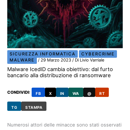
SICUREZZA INFORMATICA
CYBERCRIME
MALWARE
/
29 Marzo 2023
/ Di
Livio Varriale
Malware IcedID cambia obiettivo: dal furto
bancario alla distribuzione di ransomware
CONDIVIDI:
FB
X
IN
WA
@
RT
TG
STAMPA
Numerosi attori delle minacce sono stati osservati