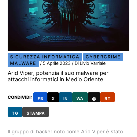
SICUREZZA INFORMATICA
CYBERCRIME
MALWARE
/
5 Aprile 2023
/ Di
Livio Varriale
Arid Viper, potenzia il suo malware per
attacchi informatici in Medio Oriente
CONDIVIDI:
FB
X
IN
WA
@
RT
TG
STAMPA
Il gruppo di hacker noto come Arid Viper è stato