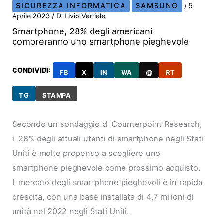
SICUREZZA INFORMATICA
SAMSUNG
/
5
Aprile 2023
/ Di
Livio Varriale
Smartphone, 28% degli americani
compreranno uno smartphone pieghevole
CONDIVIDI:
FB
X
IN
WA
@
RT
TG
STAMPA
Secondo un sondaggio di Counterpoint Research,
il 28% degli attuali utenti di smartphone negli Stati
Uniti è molto propenso a scegliere uno
smartphone pieghevole come prossimo acquisto.
Il mercato degli smartphone pieghevoli è in rapida
crescita, con una base installata di 4,7 milioni di
unità nel 2022 negli Stati Uniti.