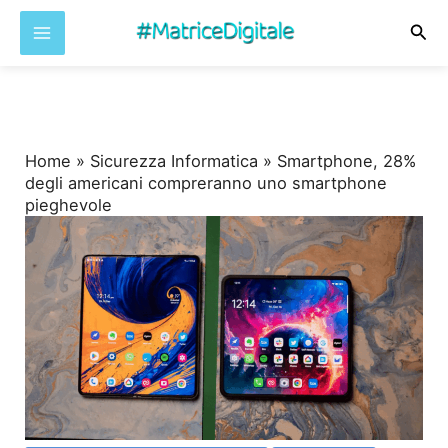
Cer
Vai
al
contenuto
Home
»
Sicurezza Informatica
»
Smartphone, 28%
degli americani compreranno uno smartphone
pieghevole