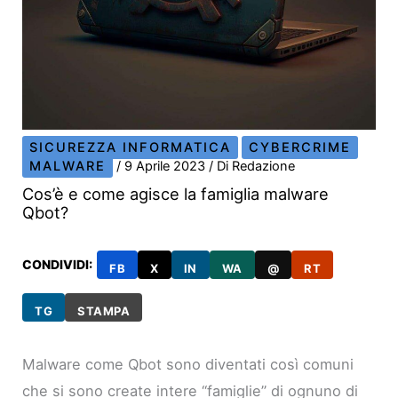
SICUREZZA INFORMATICA
CYBERCRIME
MALWARE
/
9 Aprile 2023
/ Di
Redazione
Cos’è e come agisce la famiglia malware
Qbot?
CONDIVIDI:
FB
X
IN
WA
@
RT
TG
STAMPA
Malware come Qbot sono diventati così comuni
che si sono create intere “famiglie” di ognuno di