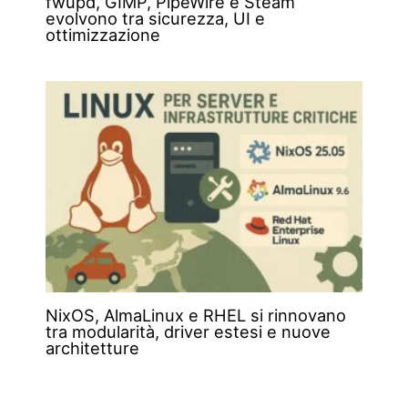
fwupd, GIMP, PipeWire e Steam
evolvono tra sicurezza, UI e
ottimizzazione
NixOS, AlmaLinux e RHEL si rinnovano
tra modularità, driver estesi e nuove
architetture