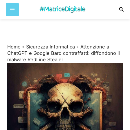
Cer
Vai
al
contenuto
Home
»
Sicurezza Informatica
»
Attenzione a
ChatGPT e Google Bard contraffatti: diffondono il
malware RedLine Stealer