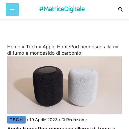
Cer
Vai
al
contenuto
Home
»
Tech
»
Apple HomePod riconosce allarmi
di fumo e monossido di carbonio
TECH
/
19 Aprile 2023
/ Di
Redazione
Apple HomePod riconosce allarmi di fumo e