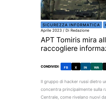
SICUREZZA INFORMATICA
Aprile 2023
/ Di
Redazione
APT Tomiris mira all
raccogliere informa
CONDIVIDI:
FB
X
IN
WA
Il gruppo di hacker russi dietro
concentra principalmente sulla ra
Centrale, come rivelano nuovi da