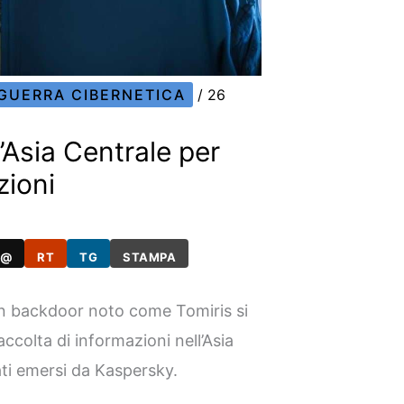
GUERRA CIBERNETICA
/
26
’Asia Centrale per
zioni
@
RT
TG
STAMPA
 un backdoor noto come Tomiris si
ccolta di informazioni nell’Asia
ti emersi da Kaspersky.