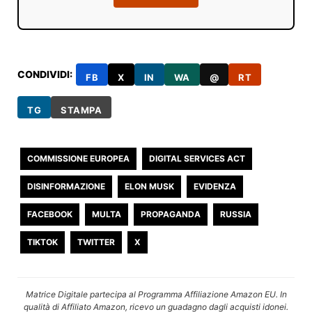
CONDIVIDI:
FB
X
IN
WA
@
RT
TG
STAMPA
COMMISSIONE EUROPEA
DIGITAL SERVICES ACT
DISINFORMAZIONE
ELON MUSK
EVIDENZA
FACEBOOK
MULTA
PROPAGANDA
RUSSIA
TIKTOK
TWITTER
X
Matrice Digitale partecipa al Programma Affiliazione Amazon EU. In
qualità di Affiliato Amazon, ricevo un guadagno dagli acquisti idonei.