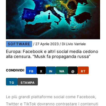
SOFTWARE
/
27 Aprile 2023
/ Di
Livio Varriale
Europa: Facebook e altri social media cedono
alla censura. “Musk fa propaganda russa”
CONDIVIDI:
FB
X
IN
WA
@
RT
TG
STAMPA
Le più grandi piattaforme social come Facebook,
Twitter e TikTok dovranno contrastare i contenuti