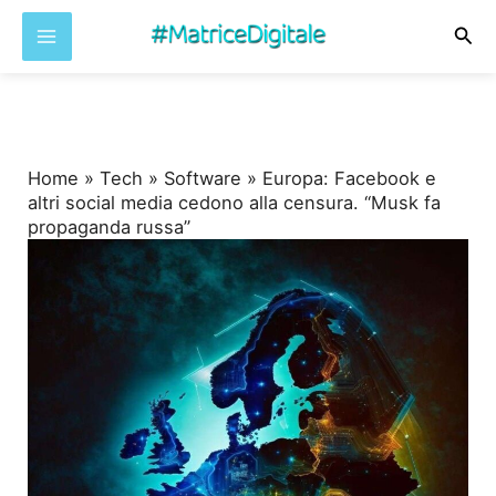
Cer
Vai
al
contenuto
Home
»
Tech
»
Software
»
Europa: Facebook e
altri social media cedono alla censura. “Musk fa
propaganda russa”