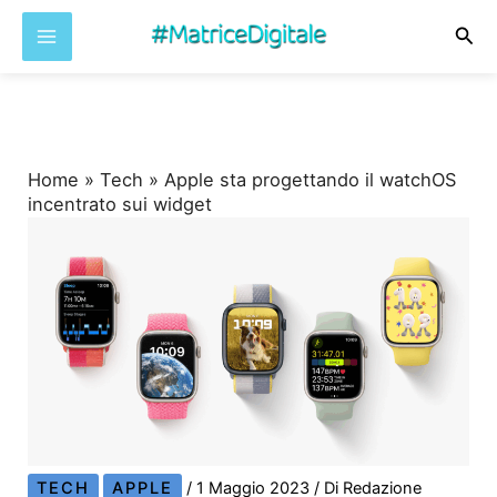
Cer
Vai
al
contenuto
Home
»
Tech
»
Apple sta progettando il watchOS
incentrato sui widget
TECH
APPLE
/
1 Maggio 2023
/ Di
Redazione