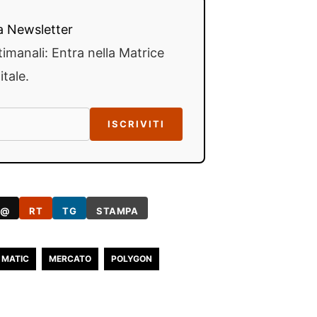
lla Newsletter
timanali: Entra nella Matrice
itale.
ISCRIVITI
@
RT
TG
STAMPA
MATIC
MERCATO
POLYGON