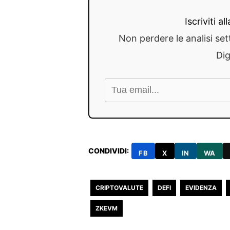
Iscriviti a
Non perdere le analisi set
Dig
CONDIVIDI:
FB
X
IN
WA
CRIPTOVALUTE
DEFI
EVIDENZA
ZKEVM