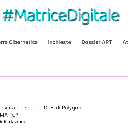
rra Cibernetica
Inchieste
Dossier APT
At
rescita del settore DeFi di Polygon
i MATIC?
Di
Redazione