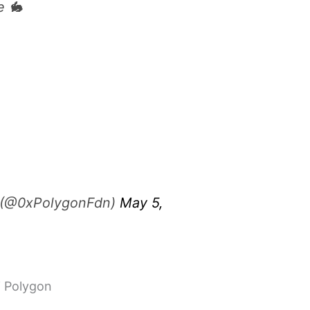
e 🐇
 (@0xPolygonFdn)
May 5,
i Polygon