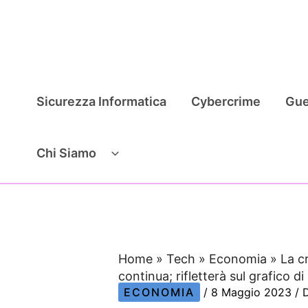
Vai
al
contenuto
Sicurezza Informatica
Cybercrime
Gue
Chi Siamo
Home
»
Tech
»
Economia
»
La c
continua; rifletterà sul grafico d
ECONOMIA
/
8 Maggio 2023
/ 