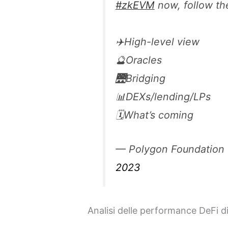
#zkEVM
now, follow th
✈️High-level view
🔮Oracles
🌉Bridging
📊DEXs/lending/LPs
🗓️What’s coming
— Polygon Foundation
2023
Analisi delle performance DeFi d