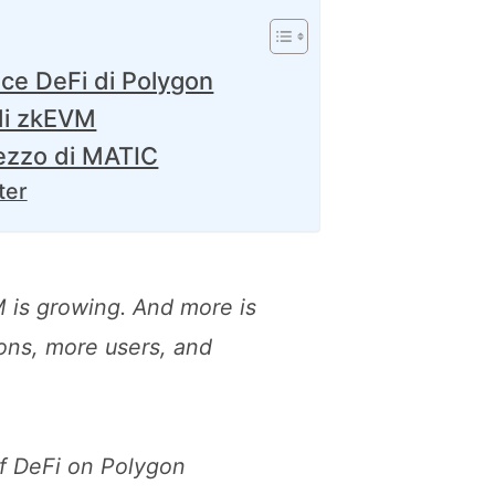
nce DeFi di Polygon
di zkEVM
rezzo di MATIC
ter
 is growing. And more is
ons, more users, and
of DeFi on Polygon