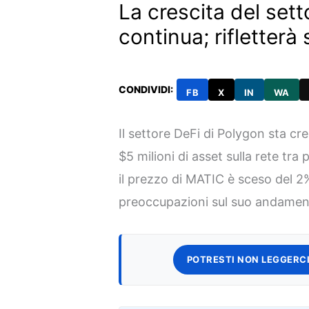
La crescita del set
continua; rifletterà
CONDIVIDI:
FB
X
IN
WA
Il settore DeFi di Polygon sta c
$5 milioni di asset sulla rete tra
il prezzo di MATIC è sceso del 2%
preoccupazioni sul suo andamen
POTRESTI NON LEGGERCI