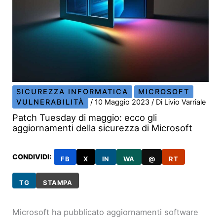
SICUREZZA INFORMATICA
MICROSOFT
VULNERABILITÀ
/
10 Maggio 2023
/ Di
Livio Varriale
Patch Tuesday di maggio: ecco gli
aggiornamenti della sicurezza di Microsoft
CONDIVIDI:
FB
X
IN
WA
@
RT
TG
STAMPA
Microsoft ha pubblicato aggiornamenti software