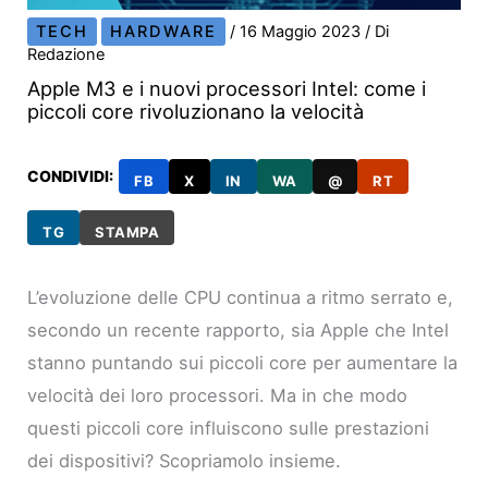
TECH
HARDWARE
/
16 Maggio 2023
/ Di
Redazione
Apple M3 e i nuovi processori Intel: come i
piccoli core rivoluzionano la velocità
CONDIVIDI:
FB
X
IN
WA
@
RT
TG
STAMPA
L’evoluzione delle CPU continua a ritmo serrato e,
secondo un recente rapporto, sia Apple che Intel
stanno puntando sui piccoli core per aumentare la
velocità dei loro processori. Ma in che modo
questi piccoli core influiscono sulle prestazioni
dei dispositivi? Scopriamolo insieme.