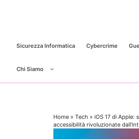
Vai
al
contenuto
Sicurezza Informatica
Cybercrime
Gue
Chi Siamo
Home
»
Tech
»
iOS 17 di Apple: 
accessibilità rivoluzionate dall’int