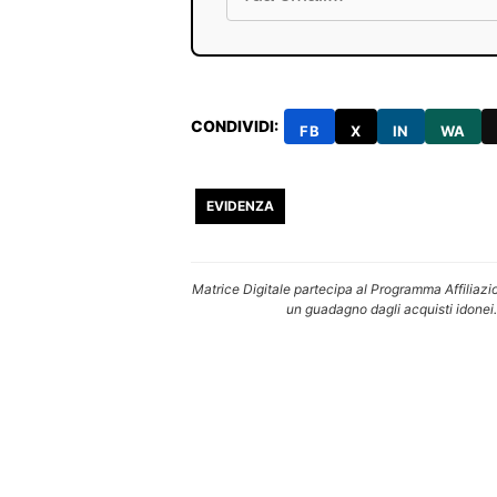
CONDIVIDI:
FB
X
IN
WA
EVIDENZA
Matrice Digitale partecipa al Programma Affiliazi
un guadagno dagli acquisti idonei.