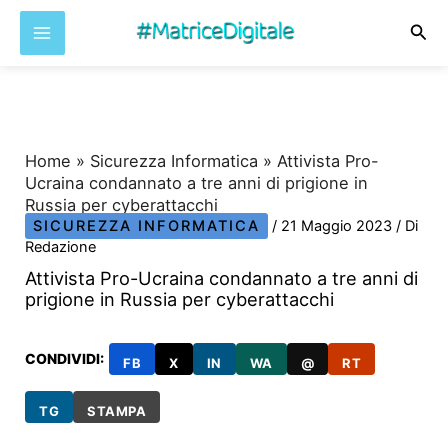
Cer
Vai
al
contenuto
Home
»
Sicurezza Informatica
»
Attivista Pro-
Ucraina condannato a tre anni di prigione in
Russia per cyberattacchi
SICUREZZA INFORMATICA
/
21 Maggio 2023
/ Di
Redazione
Attivista Pro-Ucraina condannato a tre anni di
prigione in Russia per cyberattacchi
CONDIVIDI:
FB
X
IN
WA
@
RT
TG
STAMPA