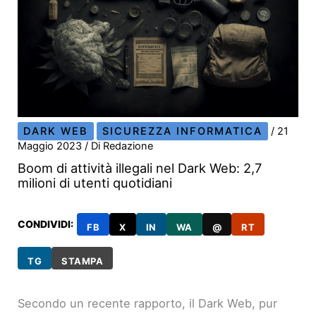
DARK WEB
SICUREZZA INFORMATICA
/
21
Maggio 2023
/ Di
Redazione
Boom di attività illegali nel Dark Web: 2,7
milioni di utenti quotidiani
CONDIVIDI:
FB
X
IN
WA
@
RT
TG
STAMPA
Secondo un recente rapporto, il Dark Web, pur