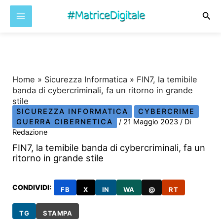
Cer
Vai
al
contenuto
Home
»
Sicurezza Informatica
»
FIN7, la temibile
banda di cybercriminali, fa un ritorno in grande
stile
SICUREZZA INFORMATICA
CYBERCRIME
GUERRA CIBERNETICA
/
21 Maggio 2023
/ Di
Redazione
FIN7, la temibile banda di cybercriminali, fa un
ritorno in grande stile
CONDIVIDI:
FB
X
IN
WA
@
RT
TG
STAMPA