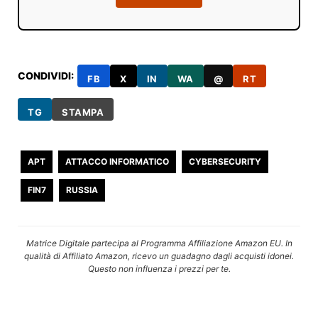
CONDIVIDI:
FB
X
IN
WA
@
RT
TG
STAMPA
APT
ATTACCO INFORMATICO
CYBERSECURITY
FIN7
RUSSIA
Matrice Digitale partecipa al Programma Affiliazione Amazon EU. In
qualità di Affiliato Amazon, ricevo un guadagno dagli acquisti idonei.
Questo non influenza i prezzi per te.