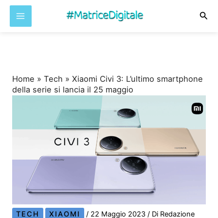
Cer
Vai
al
contenuto
Home
»
Tech
»
Xiaomi Civi 3: L’ultimo smartphone
della serie si lancia il 25 maggio
TECH
XIAOMI
/
22 Maggio 2023
/ Di
Redazione