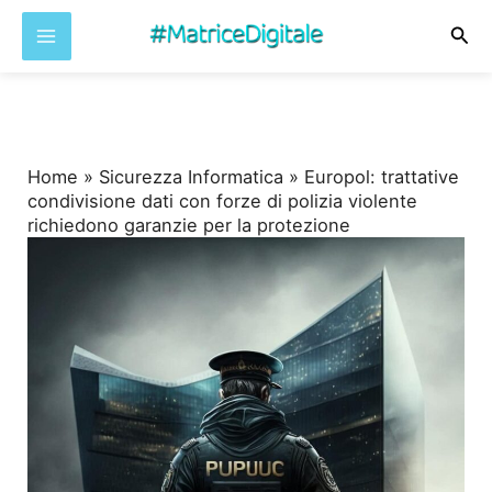
Cer
Vai
al
contenuto
Home
»
Sicurezza Informatica
»
Europol: trattative
condivisione dati con forze di polizia violente
richiedono garanzie per la protezione