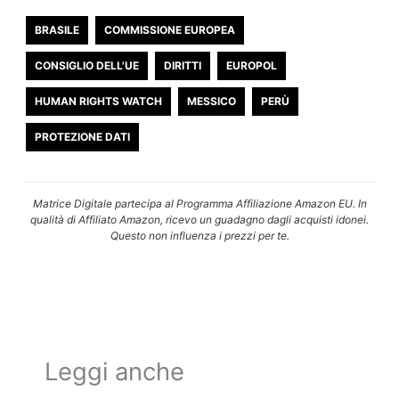
BRASILE
COMMISSIONE EUROPEA
CONSIGLIO DELL'UE
DIRITTI
EUROPOL
HUMAN RIGHTS WATCH
MESSICO
PERÙ
PROTEZIONE DATI
Matrice Digitale partecipa al Programma Affiliazione Amazon EU. In
qualità di Affiliato Amazon, ricevo un guadagno dagli acquisti idonei.
Questo non influenza i prezzi per te.
Leggi anche