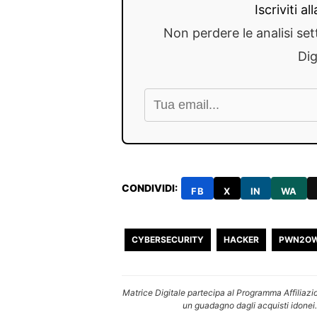
Iscriviti a
Non perdere le analisi set
Dig
CONDIVIDI:
FB
X
IN
WA
CYBERSECURITY
HACKER
PWN2O
Matrice Digitale partecipa al Programma Affiliazi
un guadagno dagli acquisti idonei.