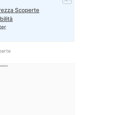
urezza Scoperte
bilità
ter
perte
nuncio