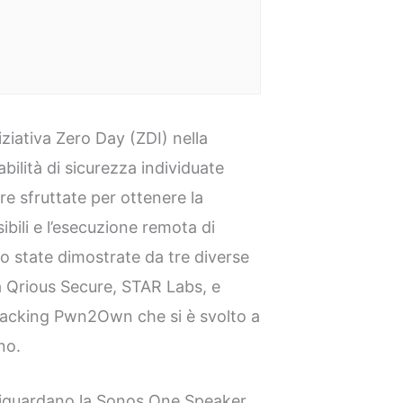
ziativa Zero Day (ZDI) nella
bilità di sicurezza individuate
e sfruttate per ottenere la
ibili e l’esecuzione remota di
 state dimostrate da tre diverse
a Qrious Secure, STAR Labs, e
hacking Pwn2Own che si è svolto a
no.
e riguardano la Sonos One Speaker