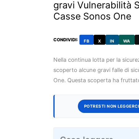
gravi Vulnerabilità 
Casse Sonos One
CONDIVIDI:
FB
X
IN
WA
Nella continua lotta per la sicur
scoperto alcune gravi falle di si
One. Questa scoperta ha fruttat
POTRESTI NON LEGGERCI