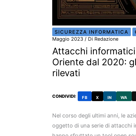
SICUREZZA INFORMATICA
Maggio 2023
/ Di
Redazione
Attacchi informatici
Oriente dal 2020: gl
rilevati
CONDIVIDI:
FB
X
IN
WA
Nel corso degli ultimi anni, le a
oggetto di una serie di attacchi i
hanno sfruttato un tool open s