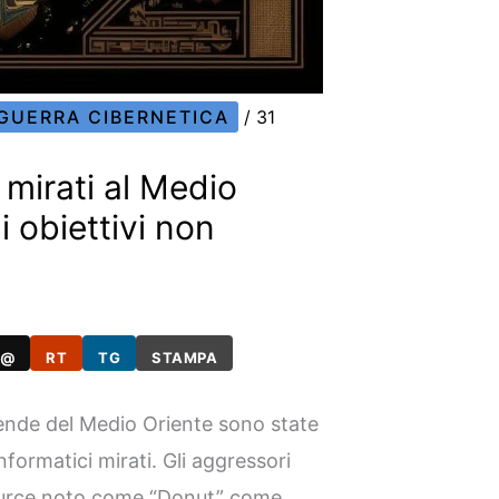
GUERRA CIBERNETICA
/
31
 mirati al Medio
i obiettivi non
@
RT
TG
STAMPA
ziende del Medio Oriente sono state
nformatici mirati. Gli aggressori
ource noto come “Donut” come