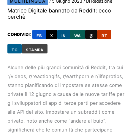
MULTILINGUA
/
5 Giugno 2023
/ Di
Redazione
Matrice Digitale bannato da Reddit: ecco
perchè
CONDIVIDI:
FB
X
IN
WA
@
RT
TG
STAMPA
Alcune delle più grandi comunità di Reddit, tra cui
r/videos, r/reactiongifs, r/earthporn e r/lifeprotips,
stanno pianificando di impostare se stesse come
private il 12 giugno a causa delle nuove tariffe per
gli sviluppatori di app di terze parti per accedere
alle API del sito. Impostare un subreddit come
privato, noto anche come “andare al buio”,
significherà che le comunità che partecipano