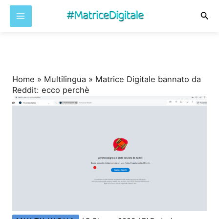
Cer
Vai
al
contenuto
Home
»
Multilingua
»
Matrice Digitale bannato da
Reddit: ecco perchè