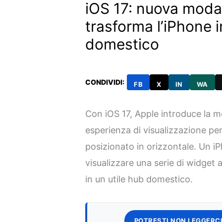
iOS 17: nuova moda
trasforma l’iPhone i
domestico
CONDIVIDI:
FB
X
IN
WA
Con iOS 17, Apple introduce la 
esperienza di visualizzazione pe
posizionato in orizzontale. Un i
visualizzare una serie di widget
in un utile hub domestico.
POTRESTI NON LEGGERCI