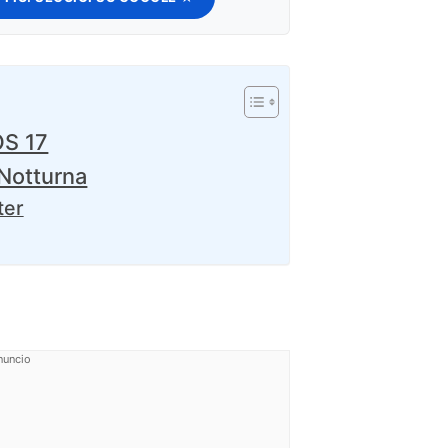
OS 17
 Notturna
ter
nuncio