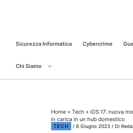
Vai
al
contenuto
Sicurezza Informatica
Cybercrime
Gue
Chi Siamo
Home
»
Tech
»
iOS 17: nuova mo
in carica in un hub domestico
TECH
/
6 Giugno 2023
/ Di
Reda