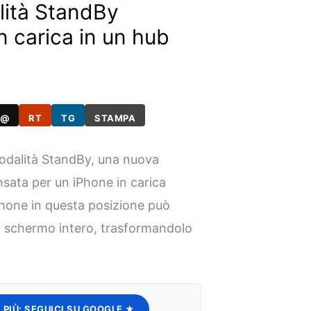
lità StandBy
n carica in un hub
@
RT
TG
STAMPA
modalità StandBy, una nuova
nsata per un iPhone in carica
Phone in questa posizione può
 a schermo intero, trasformandolo
 PIÙ:
SEGUICI SU GOOGLE ★