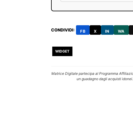
CONDIVIDI:
FB
X
IN
WA
WIDGET
Matrice Digitale partecipa al Programma Affiliazi
un guadagno dagli acquisti idonei.