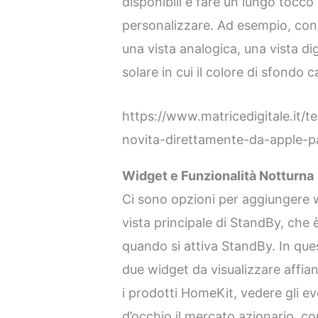
disponibili e fare un lungo tocco
personalizzare. Ad esempio, con l
una vista analogica, una vista dig
solare in cui il colore di sfondo c
https://www.matricedigitale.it/
novita-direttamente-da-apple-p
Widget e Funzionalità Notturna
Ci sono opzioni per aggiungere 
vista principale di StandBy, che 
quando si attiva StandBy. In ques
due widget da visualizzare affianc
i prodotti HomeKit, vedere gli ev
d’occhio il mercato azionario, con