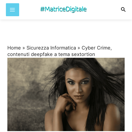
Cer
Vai
al
contenuto
Home
»
Sicurezza Informatica
»
Cyber Crime,
contenuti deepfake a tema sextortion