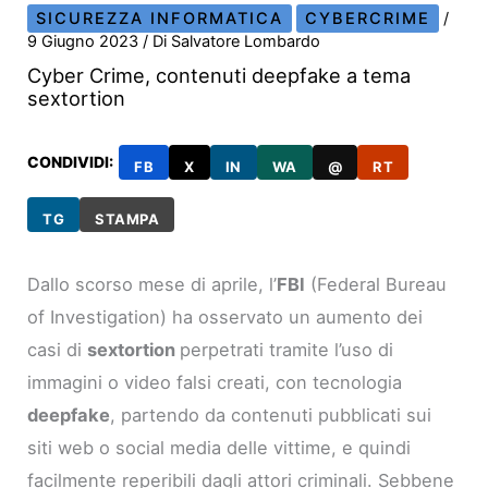
SICUREZZA INFORMATICA
CYBERCRIME
/
9 Giugno 2023
/ Di
Salvatore Lombardo
Cyber Crime, contenuti deepfake a tema
sextortion
CONDIVIDI:
FB
X
IN
WA
@
RT
TG
STAMPA
Dallo scorso mese di aprile, l’
FBI
(Federal Bureau
of Investigation) ha osservato un aumento dei
casi di
sextortion
perpetrati tramite l’uso di
immagini o video falsi creati, con tecnologia
deepfake
, partendo da contenuti pubblicati sui
siti web o social media delle vittime, e quindi
facilmente reperibili dagli attori criminali. Sebbene