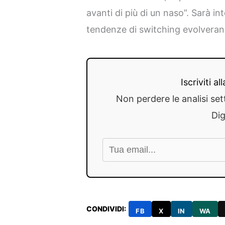
avanti di più di un naso”. Sarà i
tendenze di switching evolverann
Iscriviti a
Non perdere le analisi set
Dig
CONDIVIDI:
FB
X
IN
WA