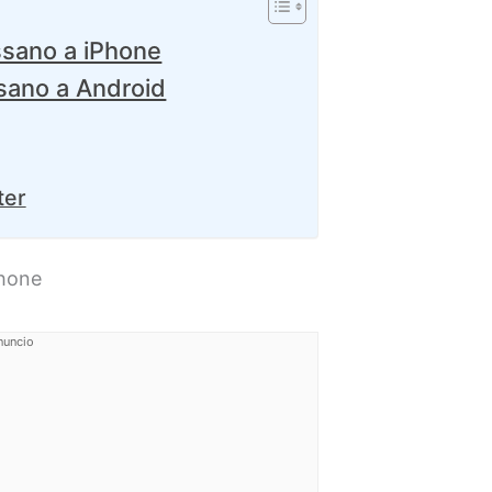
ssano a iPhone
sano a Android
ter
Phone
nuncio