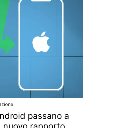
azione
Android passano a
 nuovo rapporto