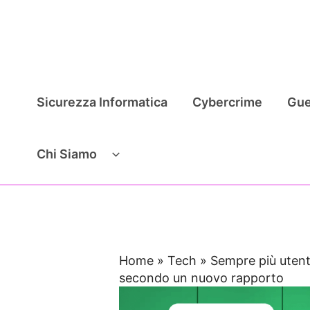
Vai
al
contenuto
Sicurezza Informatica
Cybercrime
Gue
Chi Siamo
Home
»
Tech
»
Sempre più utent
secondo un nuovo rapporto