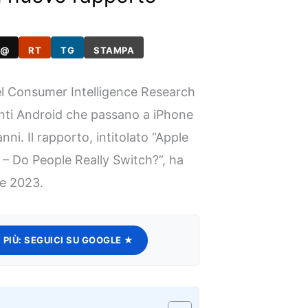
@
RT
TG
STAMPA
l Consumer Intelligence Research
enti Android che passano a iPhone
nni. Il rapporto, intitolato “Apple
– Do People Really Switch?”, ha
 e 2023.
 PIÙ:
SEGUICI SU GOOGLE ★