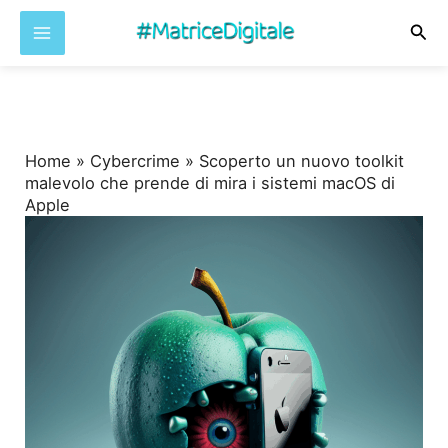
Cer
Vai
al
contenuto
Home
»
Cybercrime
»
Scoperto un nuovo toolkit
malevolo che prende di mira i sistemi macOS di
Apple