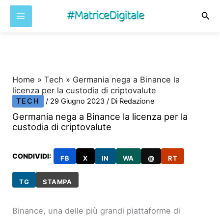
Cer
Vai
al
contenuto
Home
»
Tech
»
Germania nega a Binance la
licenza per la custodia di criptovalute
TECH
/
29 Giugno 2023
/ Di
Redazione
Germania nega a Binance la licenza per la
custodia di criptovalute
CONDIVIDI:
FB
X
IN
WA
@
RT
TG
STAMPA
Binance, una delle più grandi piattaforme di