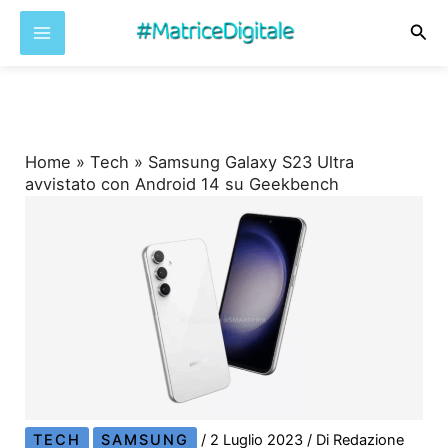
Cer
Vai
al
contenuto
Home
»
Tech
»
Samsung Galaxy S23 Ultra
avvistato con Android 14 su Geekbench
TECH
SAMSUNG
/
2 Luglio 2023
/ Di
Redazione