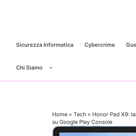
Vai
al
contenuto
Sicurezza Informatica
Cybercrime
Gue
Chi Siamo
Home
»
Tech
»
Honor Pad X9: lan
su Google Play Console