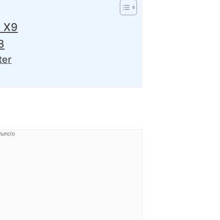
d X9
8
ter
nuncio