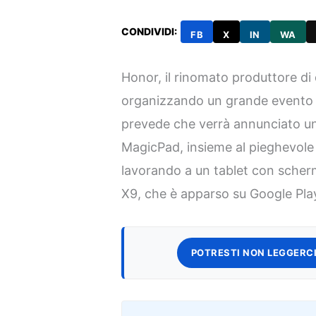
CONDIVIDI:
FB
X
IN
WA
Honor, il rinomato produttore di d
organizzando un grande evento l
prevede che verrà annunciato un 
MagicPad, insieme al pieghevole 
lavorando a un tablet con scherm
X9, che è apparso su Google Pla
POTRESTI NON LEGGERCI