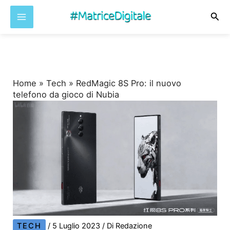
Cer
Vai
al
contenuto
Home
»
Tech
»
RedMagic 8S Pro: il nuovo
telefono da gioco di Nubia
TECH
/
5 Luglio 2023
/ Di
Redazione