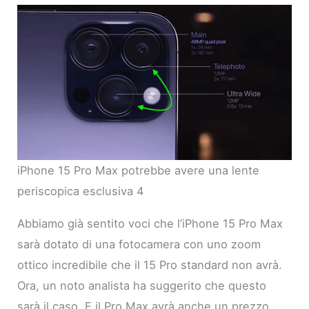
iPhone 15 Pro Max potrebbe avere una lente
periscopica esclusiva 4
Abbiamo già sentito voci che l’iPhone 15 Pro Max
sarà dotato di una fotocamera con uno zoom
ottico incredibile che il 15 Pro standard non avrà.
Ora, un noto analista ha suggerito che questo
sarà il caso. E il Pro Max avrà anche un prezzo