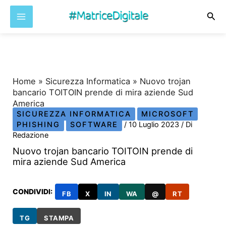
Cer
Vai
al
contenuto
Home
»
Sicurezza Informatica
»
Nuovo trojan
bancario TOITOIN prende di mira aziende Sud
America
SICUREZZA INFORMATICA
MICROSOFT
PHISHING
SOFTWARE
/
10 Luglio 2023
/ Di
Redazione
Nuovo trojan bancario TOITOIN prende di
mira aziende Sud America
CONDIVIDI:
FB
X
IN
WA
@
RT
TG
STAMPA