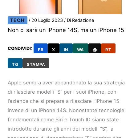
TECH
/
20 Luglio 2023
/ Di
Redazione
Non ci sarà un iPhone 14S, ma un iPhone 15
CONDIVIDI:
FB
X
IN
WA
@
RT
TG
STAMPA
Apple sembra aver abbandonato la sua strategia
di rilasciare modelli “S” per i suoi iPhone, con
l’azienda che si prepara a rilasciare l’iPhone 15
invece di un iPhone 14S. Nonostante tecnologie
fondamentali come Siri e Touch ID siano state
introdotte durante gli anni dei modelli “S”, la