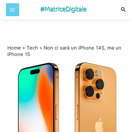
Cer
Vai
al
contenuto
Home
»
Tech
»
Non ci sarà un iPhone 14S, ma un
iPhone 15