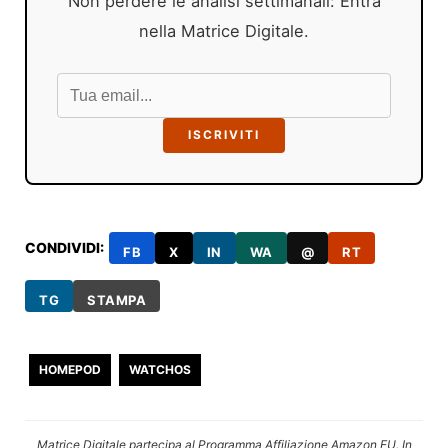
Non perdere le analisi settimanali: Entra
nella Matrice Digitale.
ISCRIVITI
CONDIVIDI:
FB
X
IN
WA
@
RT
TG
STAMPA
HOMEPOD
WATCHOS
Matrice Digitale partecipa al Programma Affiliazione Amazon EU. In