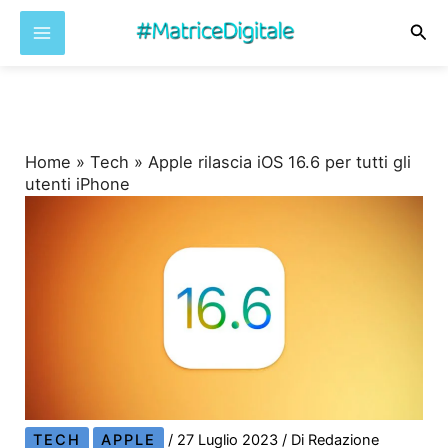
Cer
Vai
al
contenuto
Home
»
Tech
»
Apple rilascia iOS 16.6 per tutti gli
utenti iPhone
TECH
APPLE
/
27 Luglio 2023
/ Di
Redazione