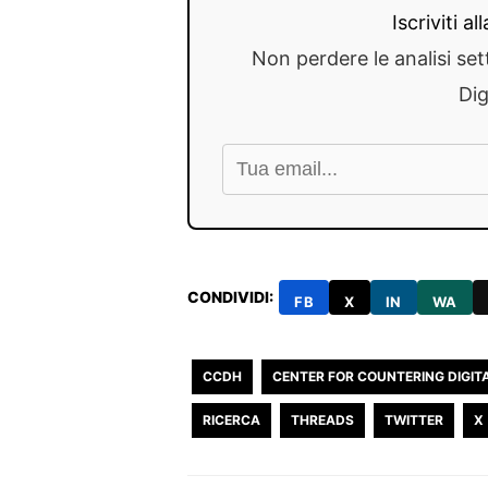
Iscriviti a
Non perdere le analisi set
Dig
CONDIVIDI:
FB
X
IN
WA
CCDH
CENTER FOR COUNTERING DIGIT
RICERCA
THREADS
TWITTER
X