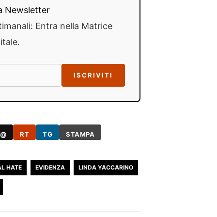
lla Newsletter
timanali: Entra nella Matrice
itale.
ISCRIVITI
@
RT
TG
STAMPA
AL HATE
EVIDENZA
LINDA YACCARINO