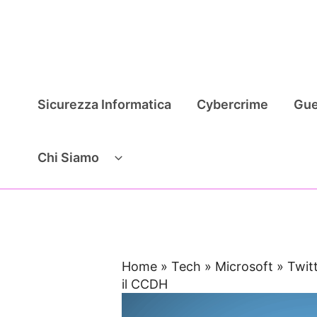
Vai
al
contenuto
Sicurezza Informatica
Cybercrime
Gue
Chi Siamo
Home
»
Tech
»
Microsoft
»
Twitt
il CCDH