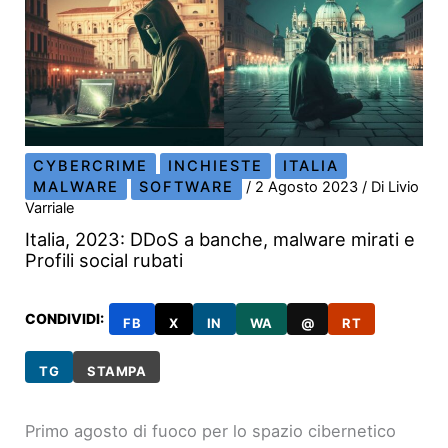
CYBERCRIME
INCHIESTE
ITALIA
MALWARE
SOFTWARE
/
2 Agosto 2023
/ Di
Livio
Varriale
Italia, 2023: DDoS a banche, malware mirati e
Profili social rubati
CONDIVIDI:
FB
X
IN
WA
@
RT
TG
STAMPA
Primo agosto di fuoco per lo spazio cibernetico