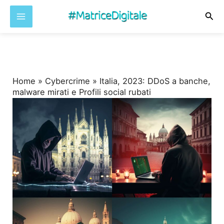
Cer
Vai
al
contenuto
Home
»
Cybercrime
»
Italia, 2023: DDoS a banche,
malware mirati e Profili social rubati