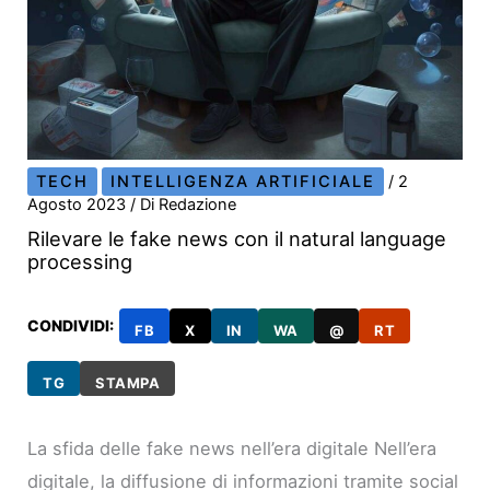
TECH
INTELLIGENZA ARTIFICIALE
/
2
Agosto 2023
/ Di
Redazione
Rilevare le fake news con il natural language
processing
CONDIVIDI:
FB
X
IN
WA
@
RT
TG
STAMPA
La sfida delle fake news nell’era digitale Nell’era
digitale, la diffusione di informazioni tramite social