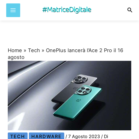
Cer
Vai
al
contenuto
Home
»
Tech
»
OnePlus lancerà l’Ace 2 Pro il 16
agosto
TECH
HARDWARE
/
7 Agosto 2023
/ Di