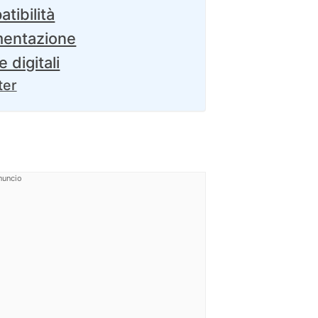
tibilità
mentazione
 digitali
ter
nuncio