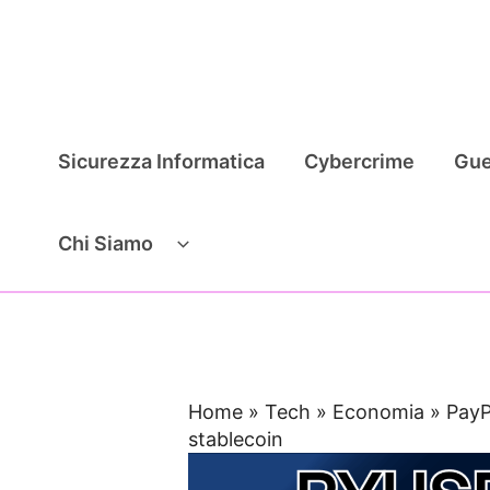
Vai
al
contenuto
Sicurezza Informatica
Cybercrime
Gue
Chi Siamo
Home
»
Tech
»
Economia
»
PayP
stablecoin