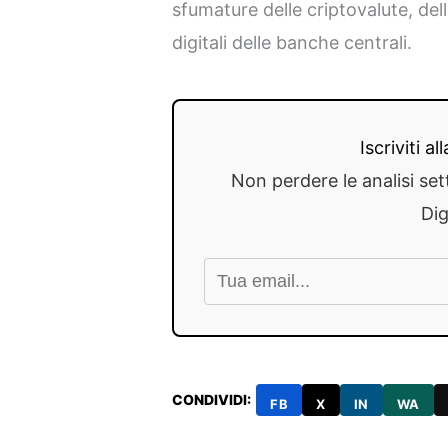
sfumature delle criptovalute, dell
digitali delle banche centrali.
Iscriviti a
Non perdere le analisi set
Dig
CONDIVIDI:
FB
X
IN
WA