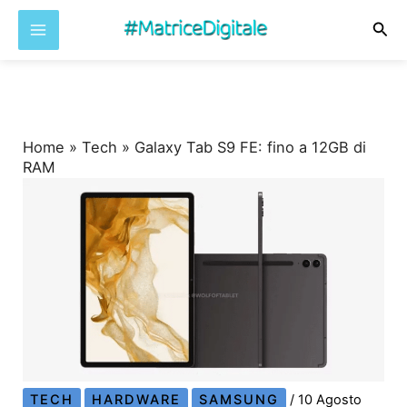
Cer
Vai
al
contenuto
Home
»
Tech
»
Galaxy Tab S9 FE: fino a 12GB di
RAM
TECH
HARDWARE
SAMSUNG
/
10 Agosto