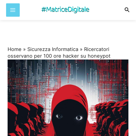
Cer
Vai
al
contenuto
Home
»
Sicurezza Informatica
»
Ricercatori
osservano per 100 ore hacker su honeypot