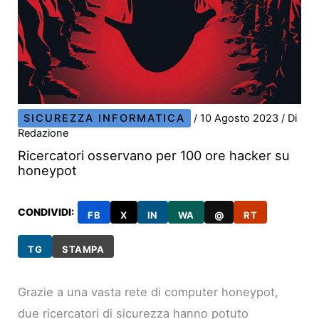
SICUREZZA INFORMATICA
/
10 Agosto 2023
/ Di
Redazione
Ricercatori osservano per 100 ore hacker su
honeypot
CONDIVIDI:
FB
X
IN
WA
@
RT
TG
STAMPA
Grazie a una vasta rete di computer honeypot,
due ricercatori di sicurezza hanno potuto