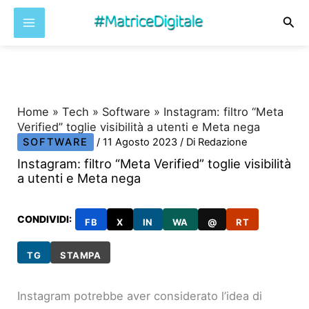
Cer
Vai
al
contenuto
Home
»
Tech
»
Software
»
Instagram: filtro “Meta
Verified” toglie visibilità a utenti e Meta nega
SOFTWARE
/
11 Agosto 2023
/ Di
Redazione
Instagram: filtro “Meta Verified” toglie visibilità
a utenti e Meta nega
CONDIVIDI:
FB
X
IN
WA
@
RT
TG
STAMPA
Instagram potrebbe aver considerato l’idea di