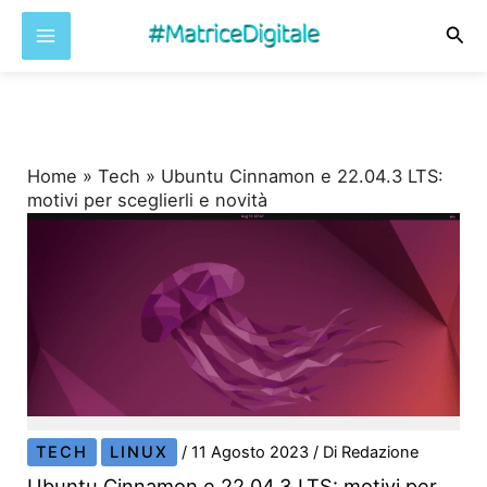
Cer
Vai
al
contenuto
Home
»
Tech
»
Ubuntu Cinnamon e 22.04.3 LTS:
motivi per sceglierli e novità
TECH
LINUX
/
11 Agosto 2023
/ Di
Redazione
Ubuntu Cinnamon e 22.04.3 LTS: motivi per