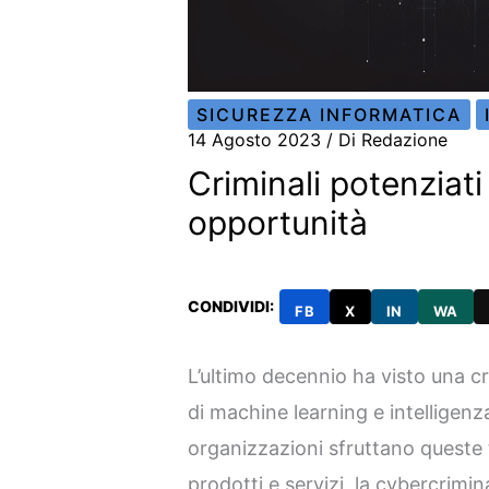
SICUREZZA INFORMATICA
14 Agosto 2023
/ Di
Redazione
Criminali potenziati 
opportunità
CONDIVIDI:
FB
X
IN
WA
L’ultimo decennio ha visto una c
di machine learning e intelligenz
organizzazioni sfruttano queste t
prodotti e servizi, la cybercrimi