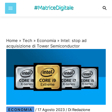
Cer
Vai
al
contenuto
Home
»
Tech
»
Economia
»
Intel: stop ad
acquisizione di Tower Semiconductor
ECONOMIA
/
17 Agosto 2023
/ Di
Redazione