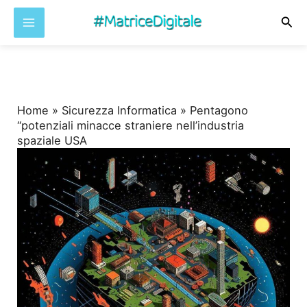
Cer
Vai
al
contenuto
Home
»
Sicurezza Informatica
»
Pentagono
“potenziali minacce straniere nell’industria
spaziale USA