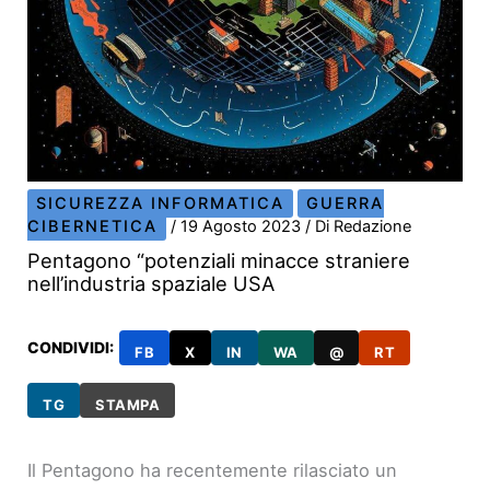
SICUREZZA INFORMATICA
GUERRA
CIBERNETICA
/
19 Agosto 2023
/ Di
Redazione
Pentagono “potenziali minacce straniere
nell’industria spaziale USA
CONDIVIDI:
FB
X
IN
WA
@
RT
TG
STAMPA
Il Pentagono ha recentemente rilasciato un