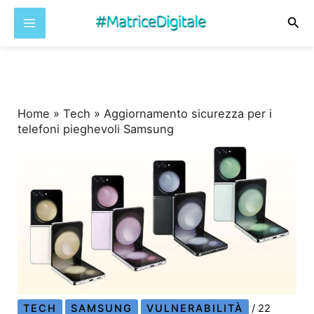
Cer
Vai
al
contenuto
Home
»
Tech
»
Aggiornamento sicurezza per i
telefoni pieghevoli Samsung
TECH
SAMSUNG
VULNERABILITÀ
/
22