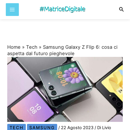
Cer
Vai
al
contenuto
Home
»
Tech
»
Samsung Galaxy Z Flip 6: cosa ci
aspetta dal futuro pieghevole
TECH
SAMSUNG
/
22 Agosto 2023
/ Di
Livio