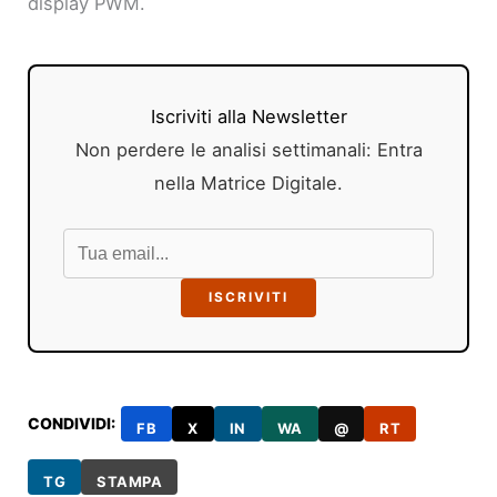
display PWM.
Iscriviti alla Newsletter
Non perdere le analisi settimanali: Entra
nella Matrice Digitale.
ISCRIVITI
CONDIVIDI:
FB
X
IN
WA
@
RT
TG
STAMPA